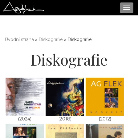
Navi
Úvodní strana
»
Diskografie
» Diskografie
Jste zde
Diskografie
(2024)
(2018)
(2012)