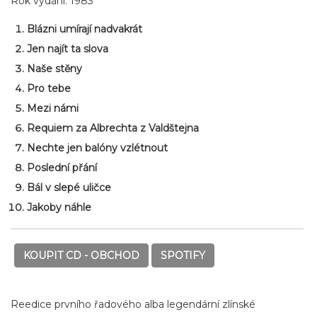
Rok vydání: 1983
Blázni umírají nadvakrát
Jen najít ta slova
Naše stěny
Pro tebe
Mezi námi
Requiem za Albrechta z Valdštejna
Nechte jen balóny vzlétnout
Poslední přání
Bál v slepé uličce
Jakoby náhle
KOUPIT CD - OBCHOD
SPOTIFY
Reedice prvního řadového alba legendární zlínské