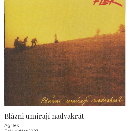
Blázni umírají nadvakrát
Ag flek