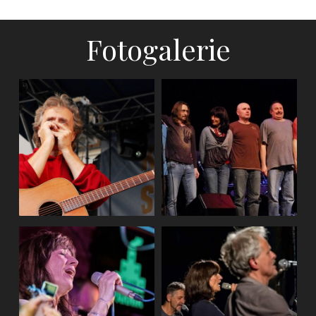
Fotogalerie
Brno, Špilberk
(2010)
Ostrava, Klub
parník - křest CD
(2018)