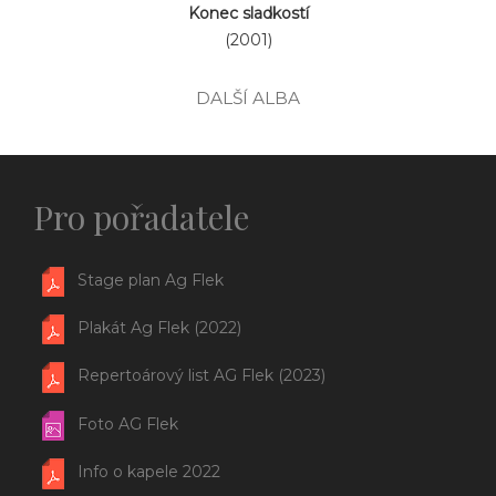
Konec sladkostí
(2001)
DALŠÍ ALBA
Pro pořadatele
Stage plan Ag Flek
Plakát Ag Flek (2022)
Repertoárový list AG Flek (2023)
Foto AG Flek
Info o kapele 2022