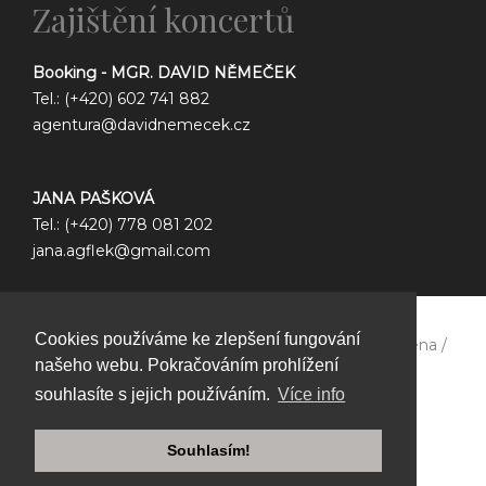
Zajištění koncertů
Booking - MGR. DAVID NĚMEČEK
Tel.: (+420) 602 741 882
agentura@davidnemecek.cz
JANA PAŠKOVÁ
Tel.: (+420) 778 081 202
jana.agflek@gmail.com
Cookies používáme ke zlepšení fungování
Copyright © 2026 Ag flek /
Všechna práva vyhrazena /
našeho webu. Pokračováním prohlížení
GDPR
souhlasíte s jejich používáním.
Více info
Souhlasím!
Created by grafik-art.cz