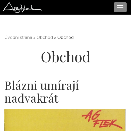
Navi
Úvodní strana
»
Obchod
» Obchod
Jste zde
Obchod
Blázni umírají
nadvakrát