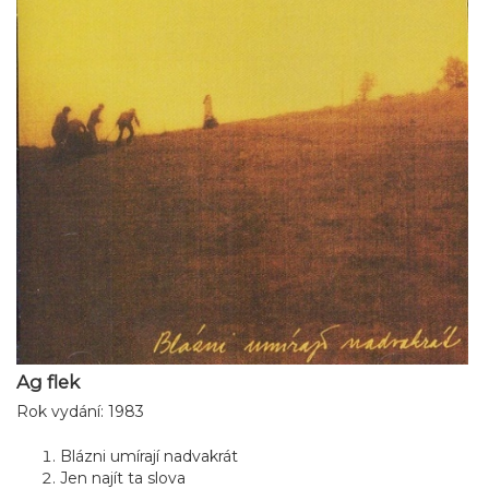
Ag flek
Rok vydání: 1983
Blázni umírají nadvakrát
Jen najít ta slova