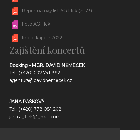
Repertoárový list AG Flek (2023)
Foto AG Flek
Info o kapele 2022
Zajištění koncertů
Booking - MGR. DAVID NĚMEČEK
Tel.: (+420) 602 741 882
agentura@davidnemecek.cz
JANA PAŠKOVÁ
Tel.: (+420) 778 081 202
jana.agflek@gmail.com