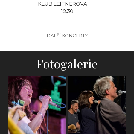
KLUB LEITNEROVA
19.30
DALŠÍ KONCERTY
Fotogalerie
Ostrava, Klub
parník - křest CD
(2018)