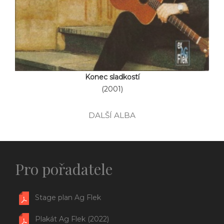
Konec sladkostí
(2001)
DALŠÍ ALBA
Pro pořadatele
Stage plan Ag Flek
Plakát Ag Flek (2022)