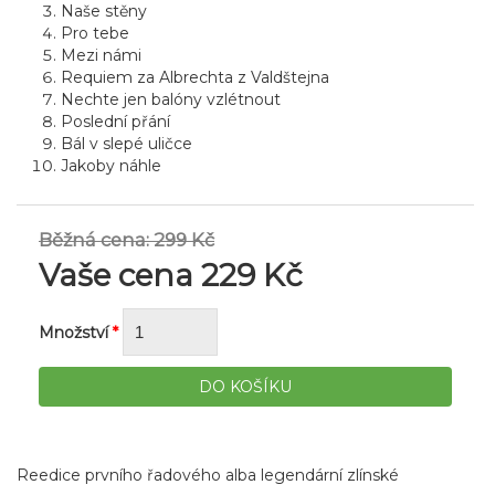
Naše stěny
Pro tebe
Mezi námi
Requiem za Albrechta z Valdštejna
Nechte jen balóny vzlétnout
Poslední přání
Bál v slepé uličce
Jakoby náhle
Běžná cena:
299 Kč
Vaše cena
229 Kč
Množství
*
Reedice prvního řadového alba legendární zlínské