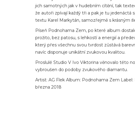
jich samotných jak v hudebním cítění, tak texte
že autoři zpívají každý tři a pak je tu jedenáctá
textu Karel Markytán, samozřejmě s krásným 
Píseň Podnohama Zem, po které album dostalo 
prožito, bez patosu, s lehkostí a energií a př
který přes všechnu svou tvrdost zůstává bar
navíc disponuje unikátní zvukovou kvalitou.
Proslulé Studio V Ivo Viktorina věnovalo této n
vybroušen do podoby zvukového diamantu.
Artist: AG Flek Album: Podnohama Zem Label: 
března 2018