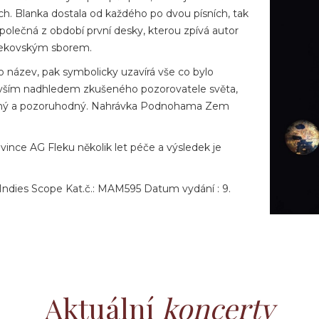
ch. Blanka dostala od každého po dvou písních, tak
 společná z období první desky, kterou zpívá autor
ﬂekovským sborem.
název, pak symbolicky uzavírá vše co bylo
edevším nadhledem zkušeného pozorovatele světa,
evný a pozoruhodný. Nahrávka Podnohama Zem
ovince AG Fleku několik let péče a výsledek je
Indies Scope Kat.č.: MAM595 Datum vydání : 9.
Aktuální
koncerty