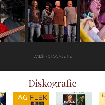
ní DVD
Brno, Špilberk
Uherský
(2010)
DK (2
DALŠÍ FOTOGALERIE
Diskografie