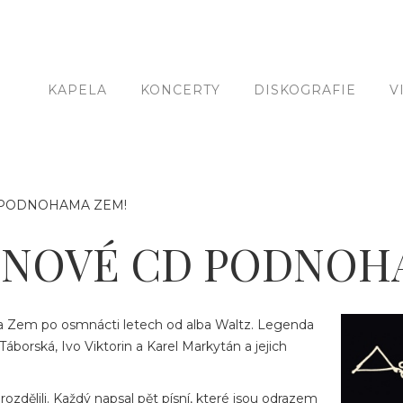
KAPELA
KONCERTY
DISKOGRAFIE
V
 PODNOHAMA ZEM!
 NOVÉ CD PODNOH
a Zem po osmnácti letech od alba Waltz. Legenda
 Táborská, Ivo Viktorin a Karel Markytán a jejich
rozdělili. Každý napsal pět písní, které jsou odrazem