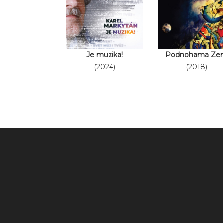
Je muzika!
Podnohama Ze
(2024)
(2018)