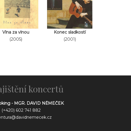
Vlna za vlnou
Konec sladkostí
(2005)
(2001)
ajištění koncertů
oking - MGR. DAVID NĚMEČEK
.: (+420) 602 741 882
entura@davidnemecek.cz