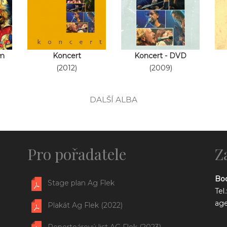
m
Koncert
Koncert - DVD
(2012)
(2009)
DALŠÍ ALBA
Pro pořadatele
Z
Bo
Stage plan Ag Flek
Tel
ag
Plakát Ag Flek (2022)