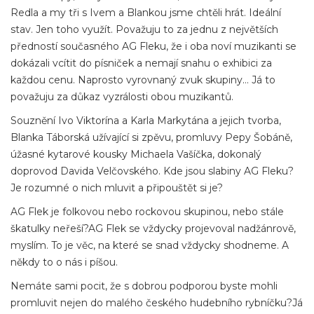
Redla a my tři s Ivem a Blankou jsme chtěli hrát. Ideální
stav. Jen toho využít. Považuju to za jednu z největších
předností současného AG Fleku, že i oba noví muzikanti se
dokázali vcítit do písniček a nemají snahu o exhibici za
každou cenu. Naprosto vyrovnaný zvuk skupiny… Já to
považuju za důkaz vyzrálosti obou muzikantů.
Souznění Ivo Viktorína a Karla Markytána a jejich tvorba,
Blanka Táborská užívající si zpěvu, promluvy Pepy Šobáně,
úžasné kytarové kousky Michaela Vašíčka, dokonalý
doprovod Davida Velčovského. Kde jsou slabiny AG Fleku?
Je rozumné o nich mluvit a připouštět si je?
AG Flek je folkovou nebo rockovou skupinou, nebo stále
škatulky neřeší?AG Flek se vždycky projevoval nadžánrově,
myslím. To je věc, na které se snad vždycky shodneme. A
někdy to o nás i píšou.
Nemáte sami pocit, že s dobrou podporou byste mohli
promluvit nejen do malého českého hudebního rybníčku?Já