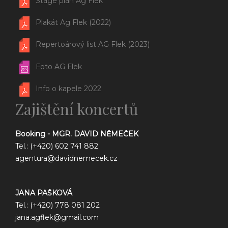
Stage plan Ag Flek
Plakát Ag Flek (2022)
Repertoárový list AG Flek (2023)
Foto AG Flek
Info o kapele 2022
Zajištění koncertů
Booking - MGR. DAVID NĚMEČEK
Tel.: (+420) 602 741 882
agentura@davidnemecek.cz
JANA PAŠKOVÁ
Tel.: (+420) 778 081 202
jana.agflek@gmail.com