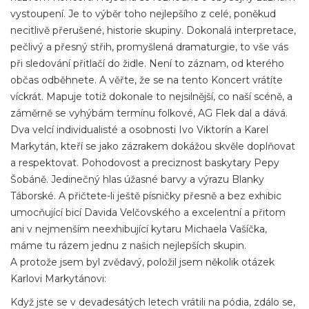
vystoupení. Je to výběr toho nejlepšího z celé, poněkud
necitlivě přerušené, historie skupiny. Dokonalá interpretace,
pečlivý a přesný střih, promyšlená dramaturgie, to vše vás
při sledování přitlačí do židle. Není to záznam, od kterého
občas odběhnete. A věřte, že se na tento Koncert vrátíte
víckrát. Mapuje totiž dokonale to nejsilnější, co naší scéně, a
záměrně se vyhýbám termínu folkové, AG Flek dal a dává.
Dva velcí individualisté a osobnosti Ivo Viktorín a Karel
Markytán, kteří se jako zázrakem dokážou skvěle doplňovat
a respektovat. Pohodovost a preciznost baskytary Pepy
Šobáně. Jedinečný hlas úžasné barvy a výrazu Blanky
Táborské. A přičtete-li ještě písničky přesně a bez exhibic
umocňující bicí Davida Velčovského a excelentní a přitom
ani v nejmenším neexhibující kytaru Michaela Vašíčka,
máme tu rázem jednu z našich nejlepších skupin.
A protože jsem byl zvědavý, položil jsem několik otázek
Karlovi Markytánovi:
Když jste se v devadesátých letech vrátili na pódia, zdálo se,