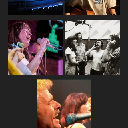
Ostrava, Klub
parník - křest CD
(2018)
AG Flek kon
2009