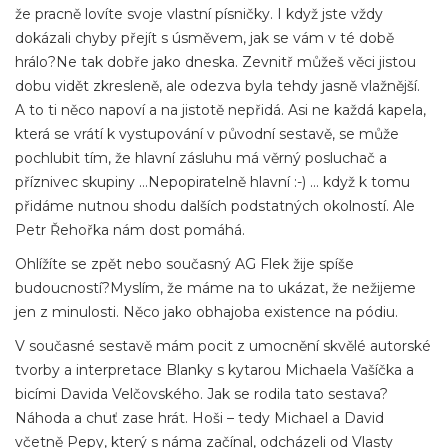
že pracně lovíte svoje vlastní písničky. I když jste vždy
dokázali chyby přejít s úsměvem, jak se vám v té době
hrálo?Ne tak dobře jako dneska. Zevnitř můžeš věci jistou
dobu vidět zkresleně, ale odezva byla tehdy jasně vlažnější.
A to ti něco napoví a na jistotě nepřidá. Asi ne každá kapela,
která se vrátí k vystupování v původní sestavě, se může
pochlubit tím, že hlavní zásluhu má věrný posluchač a
příznivec skupiny …Nepopiratelně hlavní :-) … když k tomu
přidáme nutnou shodu dalších podstatných okolností. Ale
Petr Řehořka nám dost pomáhá.
Ohlížíte se zpět nebo současný AG Flek žije spíše
budoucností?Myslím, že máme na to ukázat, že nežijeme
jen z minulosti. Něco jako obhajoba existence na pódiu.
V současné sestavě mám pocit z umocnění skvělé autorské
tvorby a interpretace Blanky s kytarou Michaela Vašíčka a
bicími Davida Velčovského. Jak se rodila tato sestava?
Náhoda a chuť zase hrát. Hoši – tedy Michael a David
včetně Pepy, který s náma začínal, odcházeli od Vlasty