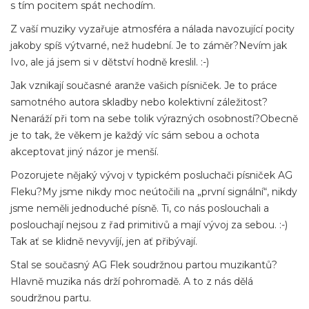
s tím pocitem spát nechodím.
Z vaší muziky vyzařuje atmosféra a nálada navozující pocity
jakoby spíš výtvarné, než hudební. Je to záměr?Nevím jak
Ivo, ale já jsem si v dětství hodně kreslil. :-)
Jak vznikají současné aranže vašich písniček. Je to práce
samotného autora skladby nebo kolektivní záležitost?
Nenaráží při tom na sebe tolik výrazných osobností?Obecně
je to tak, že věkem je každý víc sám sebou a ochota
akceptovat jiný názor je menší.
Pozorujete nějaký vývoj v typickém posluchači písniček AG
Fleku?My jsme nikdy moc neútočili na „první signální“, nikdy
jsme neměli jednoduché písně. Ti, co nás poslouchali a
poslouchají nejsou z řad primitivů a mají vývoj za sebou. :-)
Tak ať se klidně nevyvíjí, jen ať přibývají.
Stal se současný AG Flek soudržnou partou muzikantů?
Hlavně muzika nás drží pohromadě. A to z nás dělá
soudržnou partu.