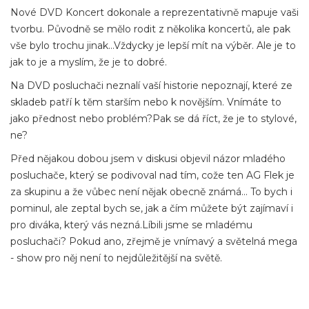
Nové DVD Koncert dokonale a reprezentativně mapuje vaši
tvorbu. Původně se mělo rodit z několika koncertů, ale pak
vše bylo trochu jinak…Vždycky je lepší mít na výběr. Ale je to
jak to je a myslím, že je to dobré.
Na DVD posluchači neznalí vaší historie nepoznají, které ze
skladeb patří k těm starším nebo k novějším. Vnímáte to
jako přednost nebo problém?Pak se dá říct, že je to stylové,
ne?
Před nějakou dobou jsem v diskusi objevil názor mladého
posluchače, který se podivoval nad tím, cože ten AG Flek je
za skupinu a že vůbec není nějak obecně známá… To bych i
pominul, ale zeptal bych se, jak a čím můžete být zajímaví i
pro diváka, který vás nezná.Líbili jsme se mladému
posluchači? Pokud ano, zřejmě je vnímavý a světelná mega
- show pro něj není to nejdůležitější na světě.