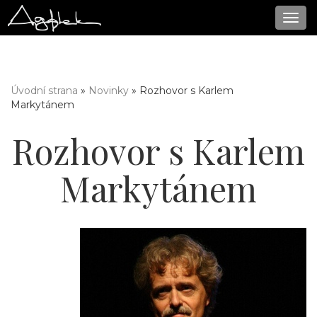
Navi
Úvodní strana
»
Novinky
» Rozhovor s Karlem
Jste zde
Markytánem
Rozhovor s Karlem
Markytánem